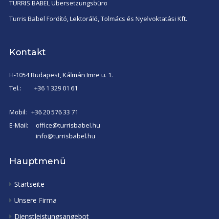
TURRIS BABEL Übersetzungsbüro
Turris Babel Fordító, Lektoráló, Tolmács és Nyelvoktatási Kft.
Kontakt
H-1054 Budapest, Kálmán Imre u. 1.
Tel.:
+36 1 329 01 61
Mobil:
+36 20 576 33 71
E-Mail:
office@turrisbabel.hu
info@turrisbabel.hu
Hauptmenü
Startseite
Unsere Firma
Dienstleistungsangebot