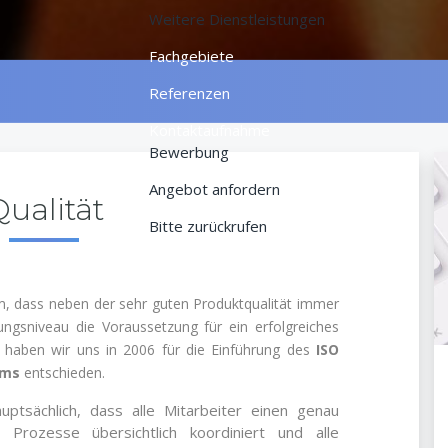
Weitere Dienstleistungen
Fachgebiete
Referenzen
Kontaktaufnahme
Bewerbung
Angebot anfordern
ualität
Bitte zurückrufen
em, dass neben der sehr guten Produktqualität immer
ngsniveau die Voraussetzung für ein erfolgreiches
 haben wir uns in 2006 für die Einführung des
ISO
ems
entschieden.
ptsächlich, dass alle Mitarbeiter einen genau
, Prozesse übersichtlich koordiniert und alle