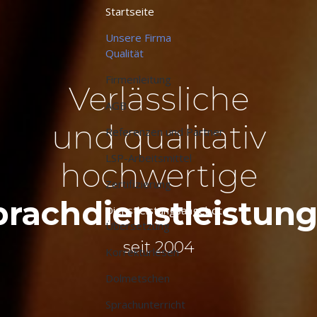
Startseite
Unsere Firma
Qualität
Firmenleitung
Verlässliche
AGB
und qualitativ
Referenzen und Partner
LSP-Arbeitsmittel
hochwertige
Zertifizierung
prachdienstleistun
Dienstleistungsangebot
Übersetzung
seit 2004
Korrekturlesen
Dolmetschen
Sprachunterricht