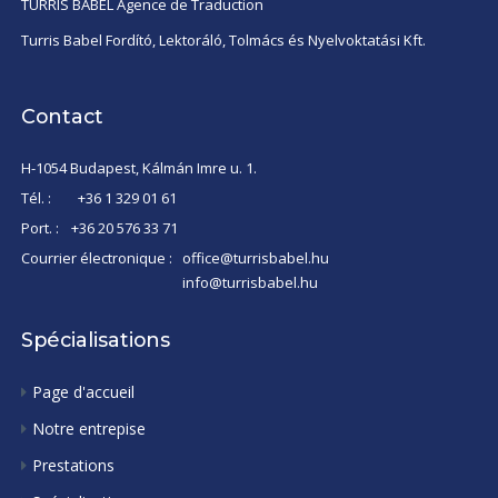
TURRIS BABEL Agence de Traduction
Turris Babel Fordító, Lektoráló, Tolmács és Nyelvoktatási Kft.
Contact
H-1054 Budapest, Kálmán Imre u. 1.
Tél. :
+36 1 329 01 61
Port. :
+36 20 576 33 71
Courrier électronique :
office@turrisbabel.hu
info@turrisbabel.hu
Spécialisations
Page d'accueil
Notre entrepise
Prestations