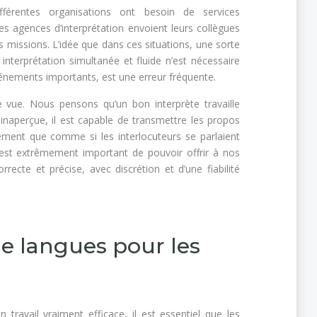
fférentes organisations ont besoin de services
 les agences d’interprétation envoient leurs collègues
 missions. L’idée que dans ces situations, une sorte
interprétation simultanée et fluide n’est nécessaire
vénements importants, est une erreur fréquente.
vue. Nous pensons qu’un bon interprète travaille
naperçue, il est capable de transmettre les propos
ement que comme si les interlocuteurs se parlaient
 est extrêmement important de pouvoir offrir à nos
orrecte et précise, avec discrétion et d’une fiabilité
 langues pour les
ravail vraiment efficace, il est essentiel que les