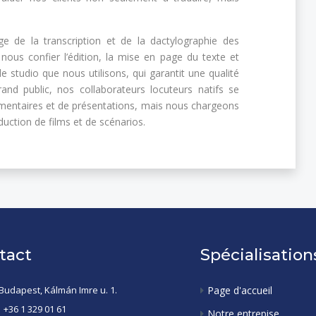
e de la transcription et de la dactylographie des
us confier l’édition, la mise en page du texte et
 studio que nous utilisons, qui garantit une qualité
and public, nos collaborateurs locuteurs natifs se
umentaires et de présentations, mais nous chargeons
duction de films et de scénarios.
tact
Spécialisation
Budapest, Kálmán Imre u. 1.
Page d'accueil
+36 1 329 01 61
Notre entrepise