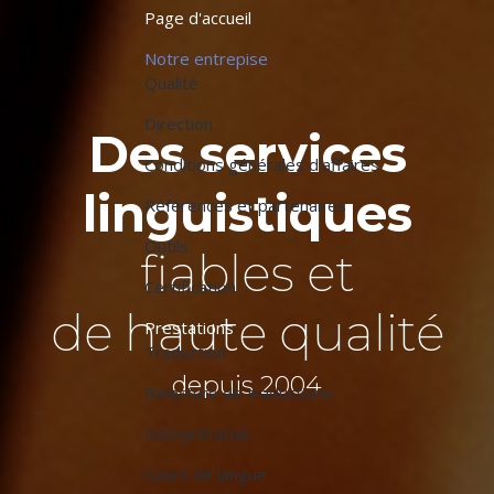
Page d'accueil
Notre entrepise
Qualité
Direction
Des services
Conditions générales d'affaires
linguistiques
Références et partenaires
Outils
fiables et
Certification
de haute qualité
Prestations
Traduction
depuis 2004
Relecture de traductions
Interprétariat
Cours de langue