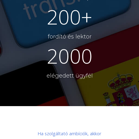
200+
fordító és lektor
2000
elégedett ügyfél
Ha szolgáltató ambíciók, akkor