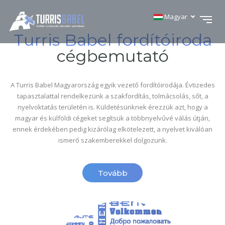
Magyar
Turris Babel fordítóiroda
cégbemutató
A Turris Babel Magyarország egyik vezető fordítóirodája. Évtizedes
tapasztalattal rendelkezünk a szakfordítás, tolmácsolás, sőt, a
nyelvoktatás területén is. Küldetésünknek érezzük azt, hogy a
magyar és külföldi cégeket segítsük a többnyelvűvé válás útján,
ennek érdekében pedig kizárólag elkötelezett, a nyelvet kiválóan
ismerő szakemberekkel dolgozunk.
Tovább