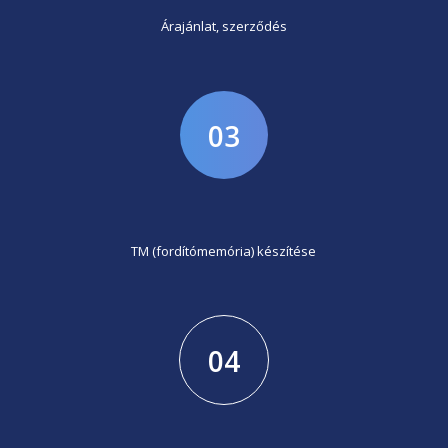
Árajánlat, szerződés
03
TM (fordítómemória) készítése
04