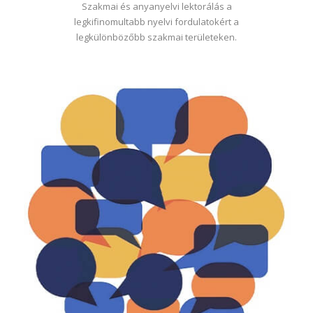
Szakmai és anyanyelvi lektorálás a
legkifinomultabb nyelvi fordulatokért a
legkülönbözőbb szakmai területeken.