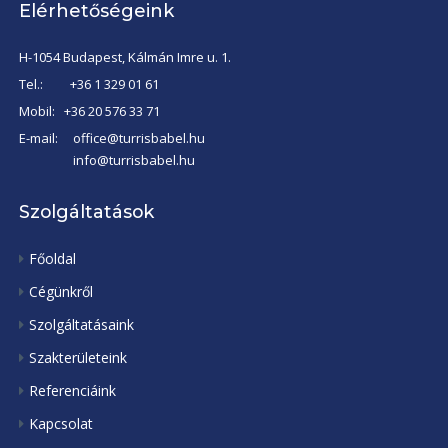
Elérhetőségeink
H-1054 Budapest, Kálmán Imre u. 1.
Tel.:
+36 1 329 01 61
Mobil:
+36 20 576 33 71
E-mail:
office@turrisbabel.hu
info@turrisbabel.hu
Szolgáltatások
Főoldal
Cégünkről
Szolgáltatásaink
Szakterületeink
Referenciáink
Kapcsolat