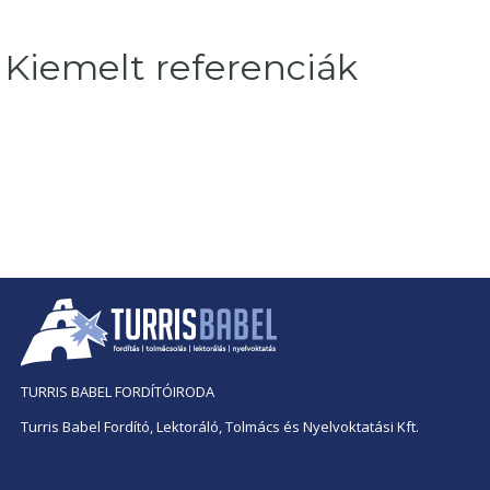
Kiemelt referenciák
TURRIS BABEL FORDÍTÓIRODA
Turris Babel Fordító, Lektoráló, Tolmács és Nyelvoktatási Kft.