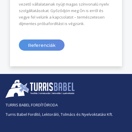
vezető vállalatainak nyújt magas színvonalú nyelv
szolgáltatásokat. Győződjön meg Ön is erről és
vegye fel velünk a kapcsolatot – természetesen
díjmentes próbafordítást is végzünk.
Referenciák
TURRIS BABEL FORDÍTÓIRODA
Turris Babel Fordító, Lektoráló, Tolmács és Nyelvoktatási Kft.