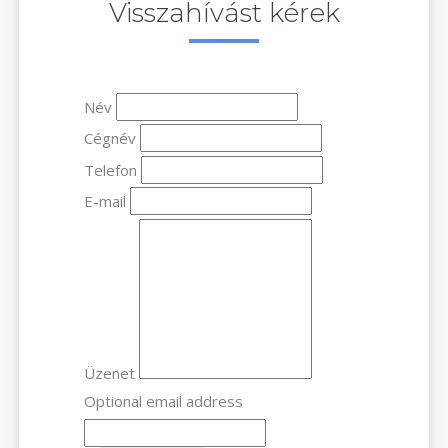
Visszahívást kérek
Név
Cégnév
Telefon
E-mail
Üzenet
Optional email address