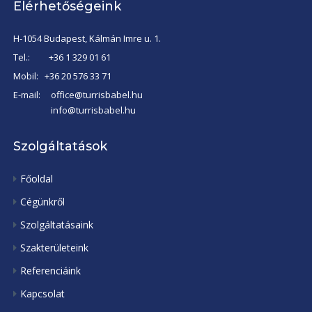
Elérhetőségeink
H-1054 Budapest, Kálmán Imre u. 1.
Tel.:
+36 1 329 01 61
Mobil:
+36 20 576 33 71
E-mail:
office@turrisbabel.hu
info@turrisbabel.hu
Szolgáltatások
Főoldal
Cégünkről
Szolgáltatásaink
Szakterületeink
Referenciáink
Kapcsolat