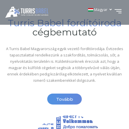
Magyar
Turris Babel fordítóiroda
cégbemutató
A Turris Babel Magyarország egyik vezető fordítóirodája. Évtizedes
tapasztalattal rendelkezünk a szakfordítás, tolmácsolás, sőt, a
nyelvoktatás területén is. Küldetésünknek érezzük azt, hogy a
magyar és külföldi cégeket segítsük a többnyelvűvé válás útján,
ennek érdekében pedig kizárólag elkötelezett, a nyelvet kiválóan
ismerő szakemberekkel dolgozunk.
Tovább