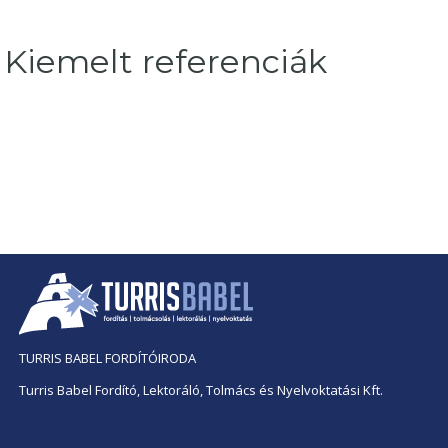
Kiemelt referenciák
TURRIS BABEL FORDÍTÓIRODA
Turris Babel Fordító, Lektoráló, Tolmács és Nyelvoktatási Kft.