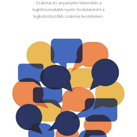
Szakmai és anyanyelvi lektorálás a
legkifinomultabb nyelvi fordulatokért a
legkülönbözőbb szakmai területeken.