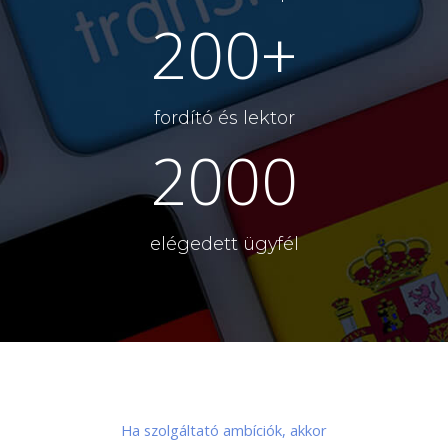
200+
fordító és lektor
2000
elégedett ügyfél
Ha szolgáltató ambíciók, akkor