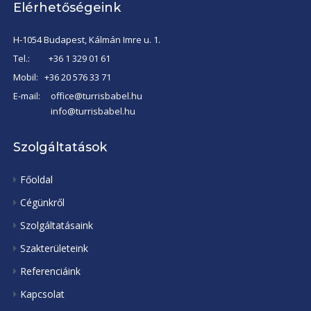
Elérhetőségeink
H-1054 Budapest, Kálmán Imre u. 1.
Tel.:
+36 1 329 01 61
Mobil:
+36 20 576 33 71
E-mail:
office@turrisbabel.hu
info@turrisbabel.hu
Szolgáltatások
Főoldal
Cégünkről
Szolgáltatásaink
Szakterületeink
Referenciáink
Kapcsolat