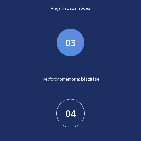
Árajánlat, szerződés
03
TM (fordítómemória) készítése
04